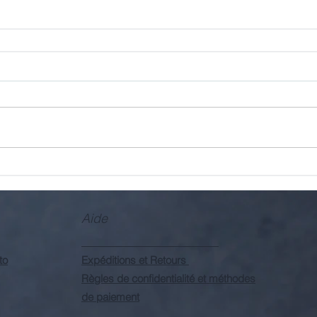
Aide
to
Expéditions et Retours
Règles de confidentialité et méthodes
de paiement