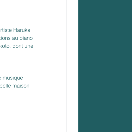
tiste Haruka 
tions au piano 
koto, dont une 
le musique 
belle maison 