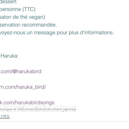
dessert
 personne (TTC)
salon de thé vegan)
éservation recommandée.
oyez-nous un message pour plus d'informations.
 Haruka:
e.com/@harukabird
am.com/haruka_bird/
ok.com/harukabirdsongs
musique et thé
concert
koto
instrument japonais
ITÉS