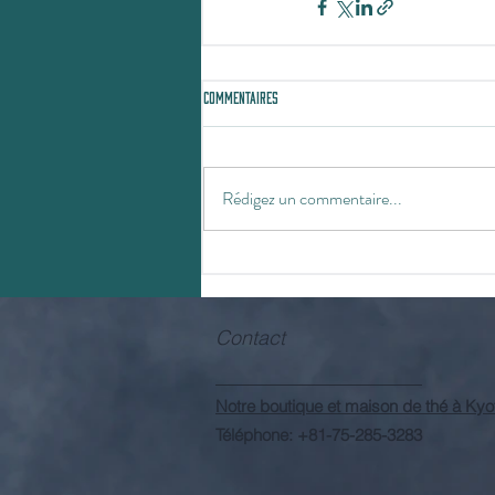
Commentaires
Rédigez un commentaire...
Contact
Notre boutique et maison de thé à Kyo
Téléphone: +81-75-285-3283