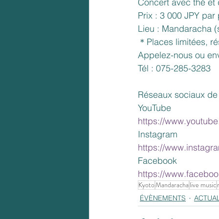
Concert avec thé et 
Prix : 3 000 JPY par
Lieu : Mandaracha (
＊Places limitées, r
Appelez-nous ou env
Tél : 075-285-3283
Réseaux sociaux de
YouTube
https://www.youtub
Instagram
https://www.instagr
Facebook
https://www.facebo
Kyoto
Mandaracha
live music
ÉVÈNEMENTS
ACTUAL