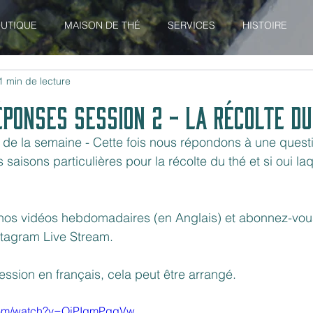
UTIQUE
MAISON DE THÉ
SERVICES
HISTOIRE
1 min de lecture
éponses Session 2 - La Récolte du
 de la semaine - Cette fois nous répondons à une quest
s saisons particulières pour la récolte du thé et si oui la
nos vidéos hebdomadaires (en Anglais) et abonnez-vous
stagram Live Stream.
ession en français, cela peut être arrangé.
.com/watch?v=QjPIqmPqqVw