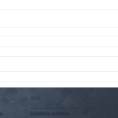
Aide
to
Expéditions et Retours