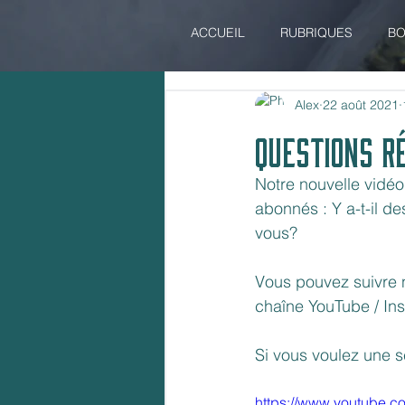
ACCUEIL
RUBRIQUES
BO
Alex
22 août 2021
Questions R
Notre nouvelle vidéo
abonnés : Y a-t-il de
vous?
Vous pouvez suivre 
chaîne YouTube / In
Si vous voulez une s
https://www.youtube