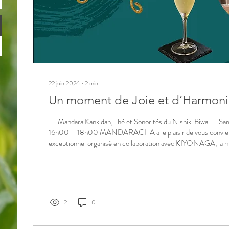
22 juin 2026
∙
2
min
Un moment de Joie et d’Harmon
― Mandara Kankidan, Thé et Sonorités du Nishiki Biwa ― Same
16h00 – 18h00 MANDARACHA a le plaisir de vous convier
exceptionnel organisé en collaboration avec KIYONAGA, la m
contemporaine née de la prestigieuse maison de wagashi Kame
Kyoto en 1617. Nous aurons également l'honneur d'accueillir 
interprète de Nishiki Biwa, pour un après-midi placé sous le s
du thé et de la musique....
2
0