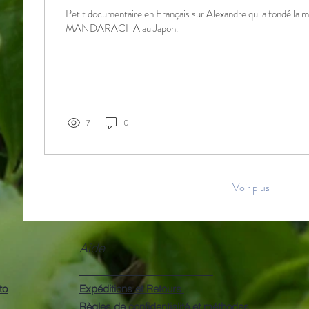
Petit documentaire en Français sur Alexandre qui a fondé la m
MANDARACHA au Japon.
7
0
Voir plus
Aide
to
Expéditions et Retours
Règles de confidentialité et méthodes