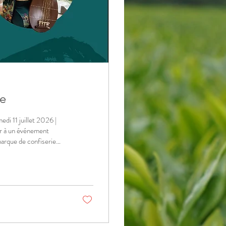
ie
di 11 juillet 2026 |
 à un événement
arque de confiserie
ya Kiyonaga, fondée à
Suiken Kawamura,
igne de la gourmandise,