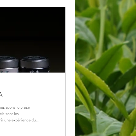
A
vons le plaisir
ls sont les
rir une expérience du
aborer avec nos
vre pour révéler leur