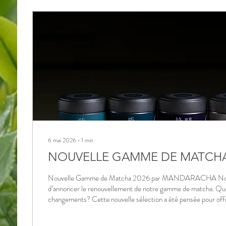
6 mai 2026
∙
1
min
NOUVELLE GAMME DE MATCH
Nouvelle Gamme de Matcha 2026 par MANDARACHA Nous a
d’annoncer le renouvellement de notre gamme de matcha. Que
changements? Cette nouvelle sélection a été pensée pour off
matcha encore plus raffinée et variée. Nous continuons à coll
producteurs partenaires de longue date, en mettant tout en œu