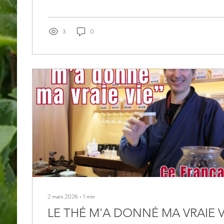
savoir-faire ainsi que leur passion pour un matcha artisanal d
procédé à de légers ajustements...
3
0
2 mars 2026
∙
1
min
LE THÉ M'A DONNÉ MA VRAIE V