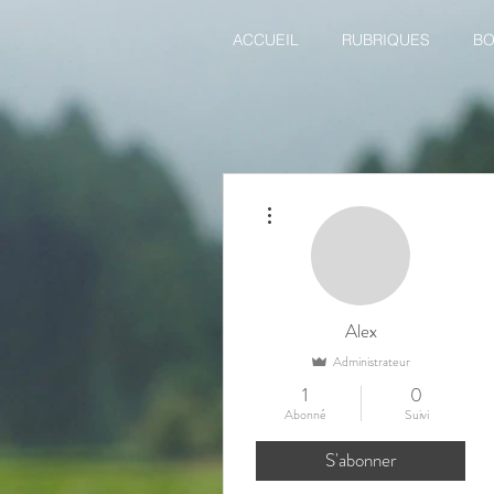
ACCUEIL
RUBRIQUES
BO
Plus d'actions
Alex
Administrateur
1
0
Abonné
Suivi
S'abonner