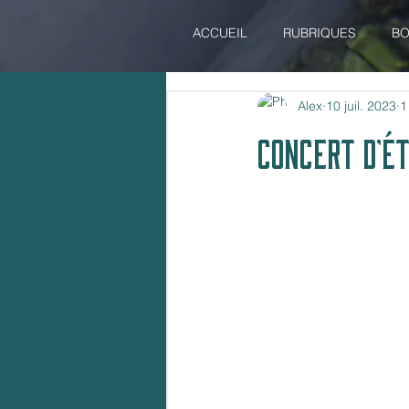
ACCUEIL
RUBRIQUES
BO
Alex
10 juil. 2023
1
CONCERT D'É