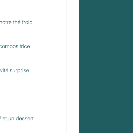
otre thé froid 
compositrice 
ité surprise 
 et un dessert.