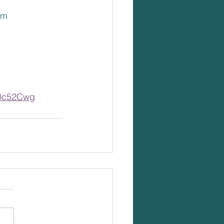
om
w0c52Cwg