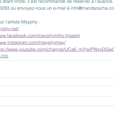
étant limité, il est recommandé de réserver à l'avance.
-3283 ou envoyez-nous un e-mail à info@mandaracha.c
ur l'artiste Mayphy :
ayphy.net/
/www.facebook.com/mayphymiho.higashi
/www.instagram.com/mayphymay/
tps://www.youtube.com/channel/UCa6_mjYwiPWxyDG
ITÉS