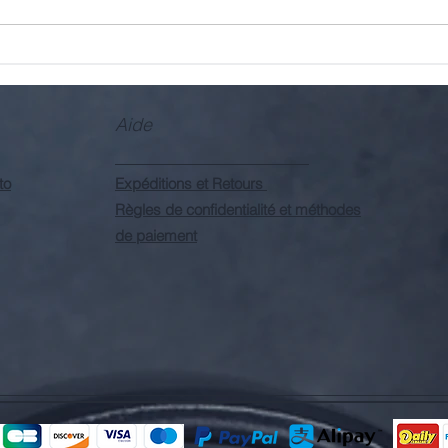
Aide
to
Expéditions et Retours
Règles de confidentialité et méthodes
de paiement