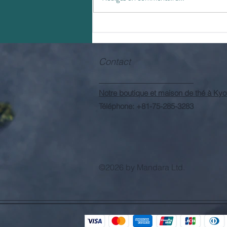
Contact
Notre boutique et maison de thé à Kyo
Téléphone: +81-75-285-3283
©2026 by Mandara Ltd.