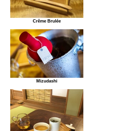
Crême Brulée
Mizudashi