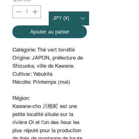
JPY (¥)
Ajouter au panier
Catégorie:
Thé vert torréfié
Origine:
JAPON, préfecture de
Shizuoka, ville de Kawane.
Cultivar:
Yabukita
Récolte:
Printemps (mai)
Région:
Kawane-cho 川根町 est une
petite localité située sur la
rivière Oi et l'un des lieux les
plus réputé pour la production
de thés de montagne de haute