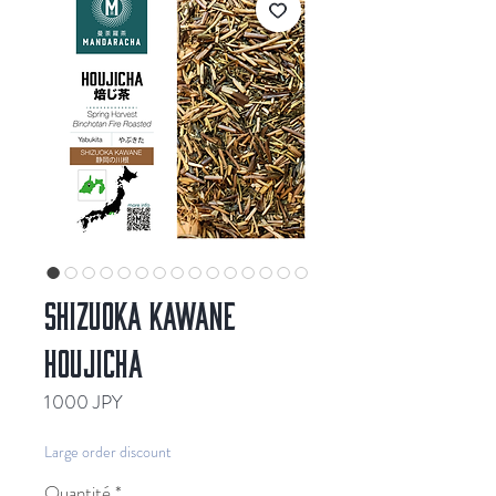
SHIZUOKA KAWANE
HOUJICHA
Prix
1 000 JPY
Large order discount
Quantité
*