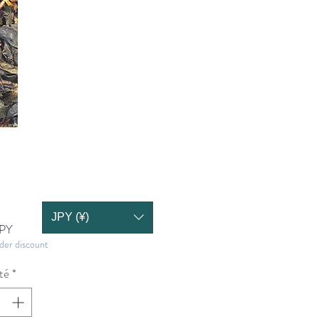
JPY (¥)
Prix
JPY
der discount
té
*