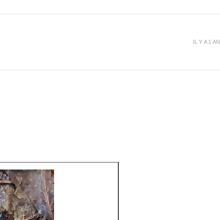
IL Y A 1 AN
THÉ RARE